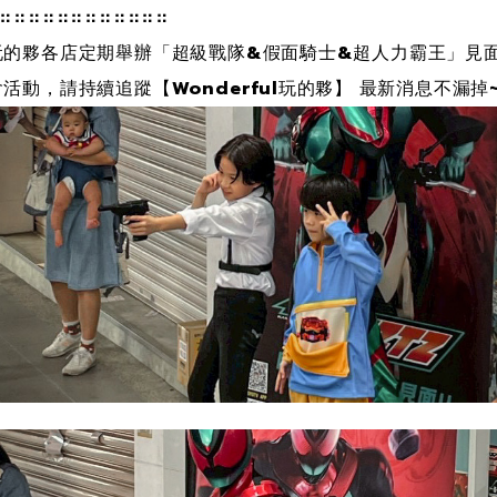
⠶⠶⠶⠶⠶⠶⠶⠶⠶⠶⠶⠶
玩的夥各店定期舉辦「超級戰隊&假面騎士&超人力霸王」見
會活動，請持續追蹤【Wonderful玩的夥】 最新消息不漏掉