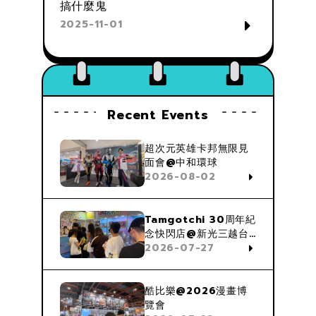
搞什麼鬼
2025-11-01
Recent Events
超次元英雄卡邦無限見
面會@中和環球
2026-08-02
Tamgotchi 30周年紀
念快閃店@新光三越台
中中港店
2026-07-27
酷比樂@2026漫畫博
覽會